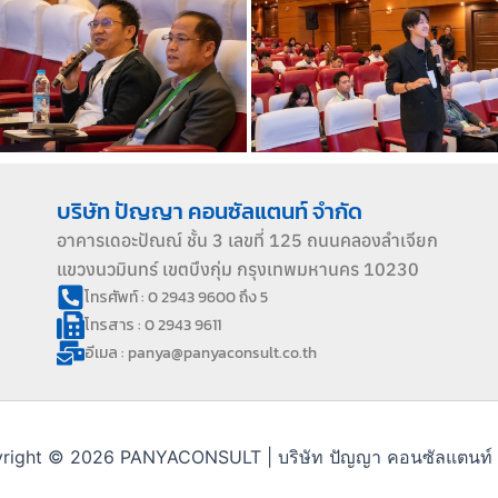
บริษัท ปัญญา คอนซัลแตนท์ จำกัด
อาคารเดอะปัณณ์ ชั้น 3 เลขที่ 125 ถนนคลองลำเจียก
แขวงนวมินทร์ เขตบึงกุ่ม กรุงเทพมหานคร 10230
โทรศัพท์ : 0 2943 9600 ถึง 5
โทรสาร : 0 2943 9611
อีเมล : panya@panyaconsult.co.th
right © 2026 PANYACONSULT | บริษัท ปัญญา คอนซัลแตนท์ 