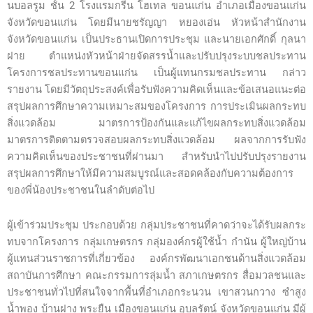
นบอลรูม ชั้น 2 โรงแรมกรีน โฮเทล ขอนแก่น อำเภอเมืองขอนแก่น
จังหวัดขอนแก่น โดยมีนายชรัญญา หยองเอ่น หัวหน้าสํานักงาน
จังหวัดขอนแก่น เป็นประธานเปิดการประชุม และนายเอกศักดิ์ กุลนา
ฝาย ตำแหน่งหัวหน้าฝ่ายจัดสรรน้ำและปรับปรุงระบบชลประทาน
โครงการชลประทานขอนแก่น เป็นผู้แทนกรมชลประทาน กล่าว
รายงาน โดยมีวัตถุประสงค์เพื่อรับฟังความคิดเห็นและข้อเสนอแนะต่อ
สรุปผลการศึกษาความเหมาะสมของโครงการ การประเมินผลกระทบ
สิ่งแวดล้อม มาตรการป้องกันและแก้ไขผลกระทบสิ่งแวดล้อม
มาตรการติดตามตรวจสอบผลกระทบสิ่งแวดล้อม ผลจากการรับฟัง
ความคิดเห็นของประชาชนที่ผ่านมา สำหรับนำไปปรับปรุงรายงาน
สรุปผลการศึกษาให้มีความสมบูรณ์และสอดคล้องกับความต้องการ
ของพี่น้องประชาชนในลำดับต่อไป
ผู้เข้าร่วมประชุม ประกอบด้วย กลุ่มประชาชนที่คาดว่าจะได้รับผลกระ
ทบจากโครงการ กลุ่มเกษตรกร กลุ่มองค์กรผู้ใช้น้ำ กำนัน ผู้ใหญ่บ้าน
ผู้แทนส่วนราชการที่เกี่ยวข้อง องค์กรพัฒนาเอกชนด้านสิ่งแวดล้อม
สถาบันการศึกษา คณะกรรมการลุ่มน้ำ สภาเกษตรกร สื่อมวลชนและ
ประชาชนทั่วไปที่สนใจจากพื้นที่อำเภอกระนวน เขาสวนกวาง ซำสูง
น้ำพอง บ้านฝาง พระยืน เมืองขอนแก่น อุบลรัตน์ จังหวัดขอนแก่น มีผู้