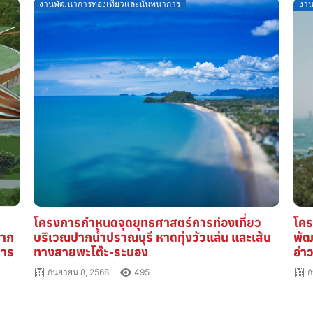
Posted
P
งานพัฒนาการท่องเที่ยวและนันทนาการ
งาน
on
o
โครงการกำหนดจุดยุทธศาสตร์การท่องเที่ยว
โค
ลาก
บริเวณปากน้ำปราณบุรี หาดทุ่งวัวแล่น และเส้น
พัฒ
การ
ทางสายพะโต๊ะ-ระนอง
อ่า
กันยายน 8, 2568
495
ก