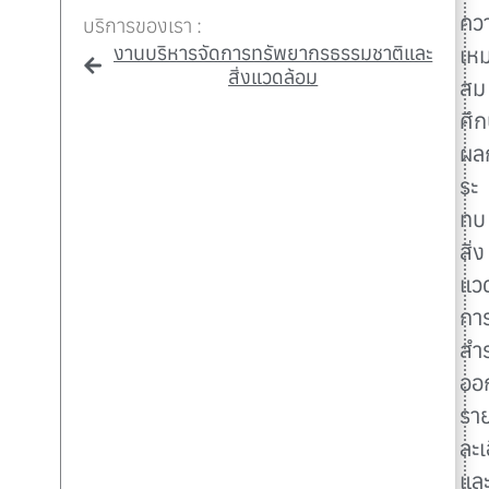
คว
บริการของเรา :
งานบริหารจัดการทรัพยากรธรรมชาติและ
เห
สิ่งแวดล้อม
สม
ศึ
ผล
ระ
ทบ
สิ่ง
แว
กา
สำ
ออ
รา
ละเ
แล