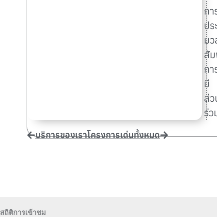
กา
ประ
มว
สัม
กา
มี
ส่ว
ร่ว
บริการของเรา
โครงการเด่นทั้งหมด
สถิติการเข้าชม