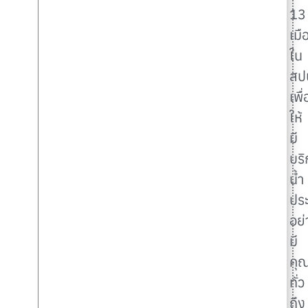
13
เมื
ใน
สป
เพื่
ให้
มี
บริ
น้ำ
ปร
อย่
มี
คุ
ทั่ว
ถึง