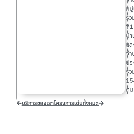
หมู
รว
71
บ้า
แล
จำ
ปร
รว
15
คน
บริการของเรา
โครงการเด่นทั้งหมด