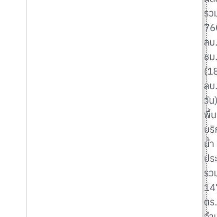
รว
76
ลบ.
ชม
(1
ลบ.
วัน
พื้นท
บริ
น้ำ
ปร
รว
14
ตร
จำ