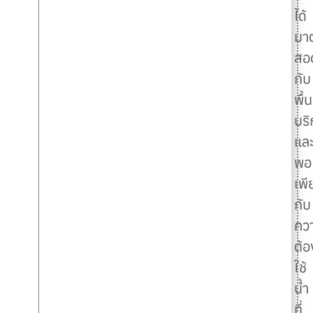
ได้
มา
สอ
กับ
พื้นท
บริ
แล
พอ
เพี
กับ
คว
ต้
ใช้
น้ำ
ที่