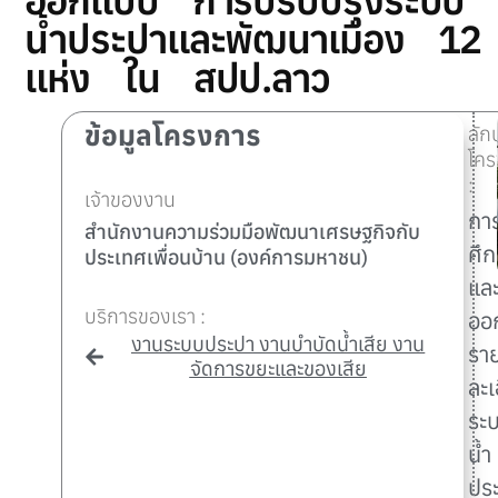
น้ำประปาและพัฒนาเมือง 12
แห่ง ใน สปป.ลาว
ข้อมูลโครงการ
ลั
โคร
:
เจ้าของงาน
กา
สำนักงานความร่วมมือพัฒนาเศรษฐกิจกับ
ศึ
ประเทศเพื่อนบ้าน (องค์การมหาชน)
แล
บริการของเรา :
ออ
งานระบบประปา งานบำบัดน้ำเสีย งาน
รา
จัดการขยะและของเสีย
ละเ
ระ
น้ำ
ปร