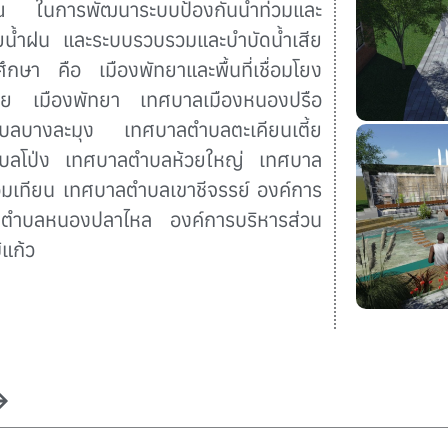
 ในการพัฒนาระบบป้องกันน้ำท่วมและ
น้ำฝน และระบบรวบรวมและบำบัดน้ำเสีย
ี่ศึกษา คือ เมืองพัทยาและพื้นที่เชื่อมโยง
วย เมืองพัทยา เทศบาลเมืองหนองปรือ
บลบางละมุง เทศบาลตำบลตะเคียนเตี้ย
บลโป่ง เทศบาลตำบลห้วยใหญ่ เทศบาล
เทียน เทศบาลตำบลเขาชีจรรย์ องค์การ
วนตำบลหนองปลาไหล องค์การบริหารส่วน
้แก้ว